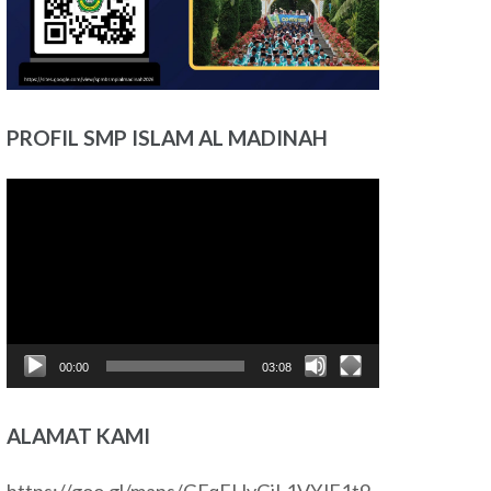
PROFIL SMP ISLAM AL MADINAH
Pemutar
Video
00:00
03:08
ALAMAT KAMI
https://goo.gl/maps/GFqFHvGiL1VYJF1t9