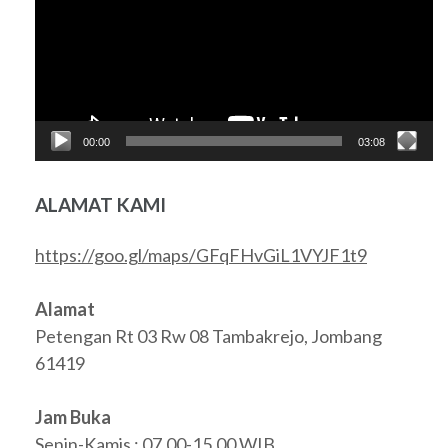
00:00
03:08
ALAMAT KAMI
https://goo.gl/maps/GFqFHvGiL1VYJF1t9
Alamat
Petengan Rt 03 Rw 08 Tambakrejo, Jombang
61419
Jam Buka
Senin-Kamis : 07.00-15.00 WIB