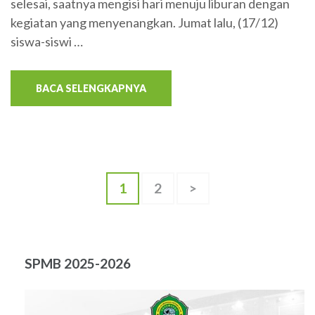
selesai, saatnya mengisi hari menuju liburan dengan
kegiatan yang menyenangkan. Jumat lalu, (17/12)
siswa-siswi …
BACA SELENGKAPNYA
Paginasi
Halaman
Halaman
1
2
>
pos
SPMB 2025-2026