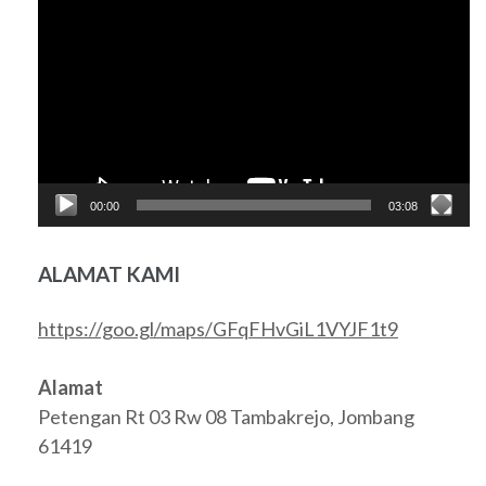
Video
00:00
03:08
ALAMAT KAMI
https://goo.gl/maps/GFqFHvGiL1VYJF1t9
Alamat
Petengan Rt 03 Rw 08 Tambakrejo, Jombang
61419