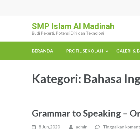
Lompat
ke
konten
SMP Islam Al Madinah
(Tekan
Budi Pekerti, Potensi Diri dan Teknologi
Enter)
BERANDA
PROFIL SEKOLAH
GALERI & 
Kategori:
Bahasa Ing
Grammar to Speaking – O
8 Jun,2020
admin
Tinggalkan koment