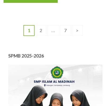
Paginasi
Halaman
Halaman
Halaman
1
2
…
7
>
pos
SPMB 2025-2026