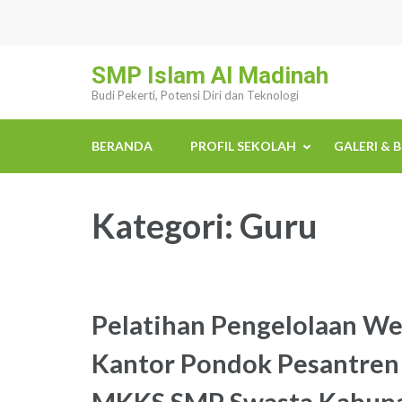
Lompat
ke
konten
SMP Islam Al Madinah
(Tekan
Budi Pekerti, Potensi Diri dan Teknologi
Enter)
BERANDA
PROFIL SEKOLAH
GALERI & 
Kategori:
Guru
Pelatihan Pengelolaan We
Kantor Pondok Pesantren
MKKS SMP Swasta Kabup