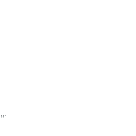
n
tar