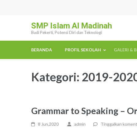
Lompat
ke
konten
SMP Islam Al Madinah
(Tekan
Budi Pekerti, Potensi Diri dan Teknologi
Enter)
BERANDA
PROFIL SEKOLAH
GALERI & 
Kategori:
2019-202
Grammar to Speaking – O
8 Jun,2020
admin
Tinggalkan koment