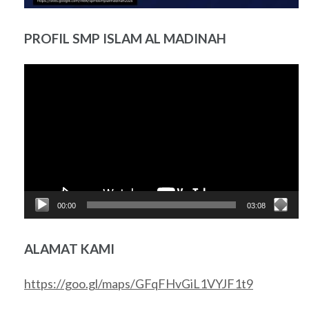
PROFIL SMP ISLAM AL MADINAH
Pemutar
Video
00:00
03:08
ALAMAT KAMI
https://goo.gl/maps/GFqFHvGiL1VYJF1t9