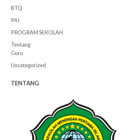
BTQ
PAI
PROGRAM SEKOLAH
Tentang
Guru
Uncategorized
TENTANG