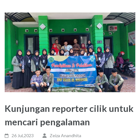
Kunjungan reporter cilik untuk
mencari pengalaman
26 Jul,2023
Zeiza Anandhita