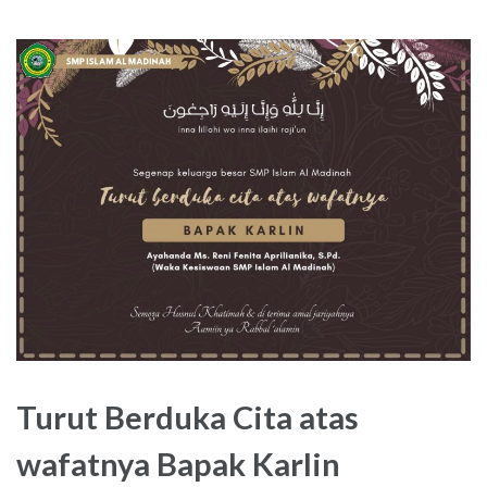
Turut Berduka Cita atas
wafatnya Bapak Karlin