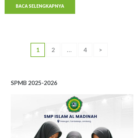
BACA SELENGKAPNYA
Paginasi
Halaman
Halaman
Halaman
1
2
…
4
>
pos
SPMB 2025-2026