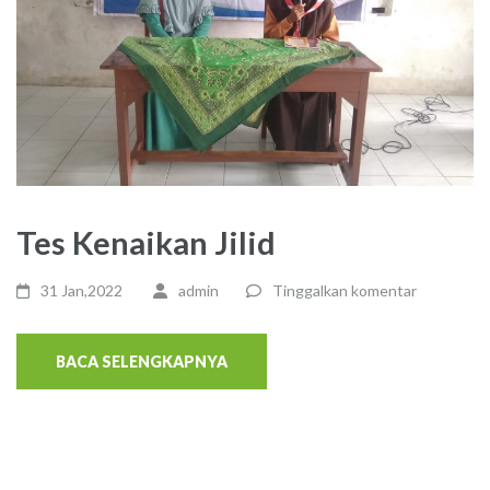
Tes Kenaikan Jilid
31 Jan,2022
admin
Tinggalkan komentar
BACA SELENGKAPNYA