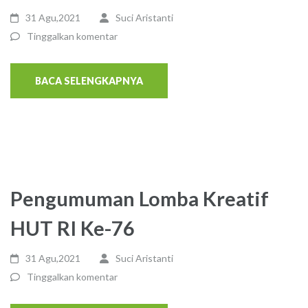
31 Agu,2021
Suci Aristanti
Tinggalkan komentar
BACA SELENGKAPNYA
Pengumuman Lomba Kreatif
HUT RI Ke-76
31 Agu,2021
Suci Aristanti
Tinggalkan komentar