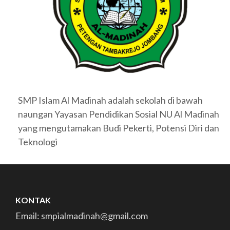
SMP Islam Al Madinah adalah sekolah di bawah
naungan Yayasan Pendidikan Sosial NU Al Madinah
yang mengutamakan Budi Pekerti, Potensi Diri dan
Teknologi
KONTAK
Email: smpialmadinah@gmail.com