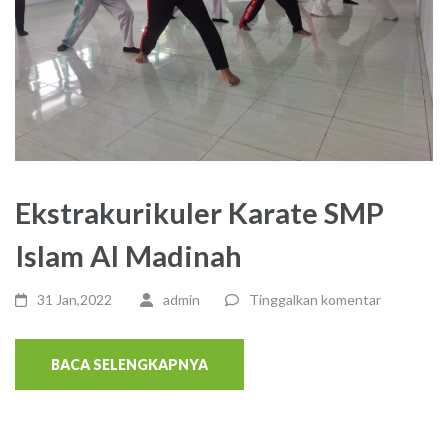
Ekstrakurikuler Karate SMP
Islam Al Madinah
31 Jan,2022
admin
Tinggalkan komentar
BACA SELENGKAPNYA