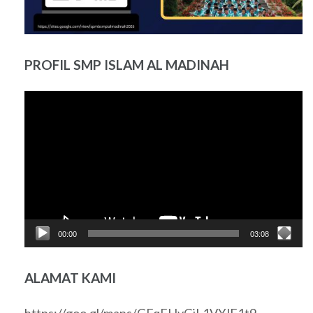
PROFIL SMP ISLAM AL MADINAH
Pemutar
Video
00:00
03:08
ALAMAT KAMI
https://goo.gl/maps/GFqFHvGiL1VYJF1t9