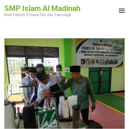
Lompat
SMP Islam Al Madinah
ke
Budi Pekerti, Potensi Diri dan Teknologi
konten
(Tekan
Enter)