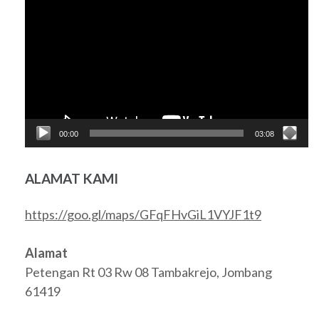
Video
00:00
03:08
ALAMAT KAMI
https://goo.gl/maps/GFqFHvGiL1VYJF1t9
Alamat
Petengan Rt 03 Rw 08 Tambakrejo, Jombang
61419